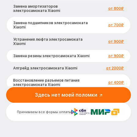
Замена амортизаторов
от 800₽
электросамоката Xiaomi
Замена подшипников электросамоката
от 700₽
Xiaomi
Устранения люфта электросамоката
от 900₽
Xiaomi
Замена резины электросамоката Xiaomi
от 900₽
Апгрейд электросамоката Xiaomi
от 2000₽
Восстановление разъемов питания
от 400₽
электросамоката Xiaomi
Здесь нет моей поломки
Замена аккумулятора электросамоката
от 500₽
Xiaomi
Принимаем все формы оплаты
Замена корпуса электросамоката
от 900₽
Xiaomi
Ремонт платы управления
(восстановление) электросамоката
от 2500₽