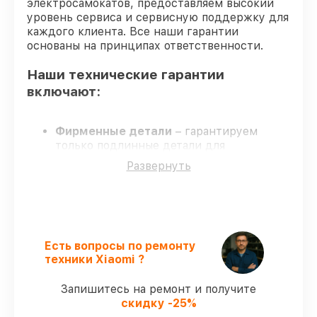
электросамокатов, предоставляем высокий
уровень сервиса и сервисную поддержку для
каждого клиента. Все наши гарантии
основаны на принципах ответственности.
Наши технические гарантии
включают:
Фирменные детали
– гарантируем
только подлинные детали для
электросамокатов.
Развернуть
Квалифицированные специалисты
–
проверенные специалисты с опытом и
аттестацией.
Точные сроки выполнения
–
гарантируем завершение починки без
задержек.
Есть вопросы по ремонту
Гарантийное обслуживание
– починка
техники Xiaomi ?
проводится с соблюдением гарантийных
обязательств.
Запишитесь на ремонт и получите
скидку -25%