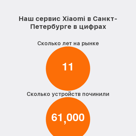
Xiaomi
Гидроизоляция электросамоката
от 1100₽
Наш сервис Xiaomi в Санкт-
Xiaomi
Петербурге в цифрах
Замена подсветки электросамоката
от 400₽
Xiaomi
Сколько лет на рынке
Восстановление после попадания влаги
от 1700₽
электросамоката Xiaomi
1
1
Замена элемента освещения
от 400₽
электросамоката Xiaomi
Сколько устройств починили
6
1
0
0
0
,