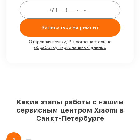
Гарантии сервиса на починку
электросамокатов:
Записаться на ремонт
80%
работ выполняем в присутствии
заказчика
90%
комплектующих хранятся на
Отправляя заявку, Вы соглашаетесь на
обработку персональных данных
складе, остальные доступны в
кратчайшие сроки
Фирменные детали и качественные
аналоги
– с учётом возможностей
клиента
85%
работ выполняются за 1–2 часа, при
немедленном старте
Какие этапы работы с нашим
Наши обязательства перед
сервисным центром Xiaomi в
заказчиками:
Санкт-Петербурге
Сохранность техники под нашей
гарантией
1