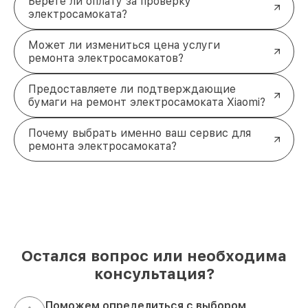
Берёте ли оплату за проверку
Запишитесь на диагностику или ремонт прямо
электросамоката?
сейчас. Звоните по телефону
+7 (812) 214-74-99
или приезжайте в наш сервисный центр по
адресу:
Лиговский проспект, 153, лит. А
. Мы
Может ли измениться цена услуги
всегда готовы помочь!
ремонта электросамокатов?
Предоставляете ли подтверждающие
бумаги на ремонт электросамоката Xiaomi?
Почему выбрать именно ваш сервис для
ремонта электросамоката?
Остался вопрос или необходима
консультация?
Поможем определиться с выбором